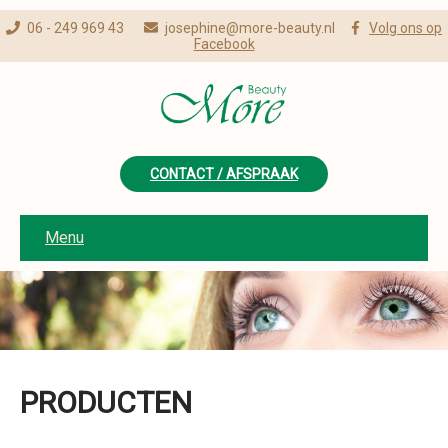
06 - 249 969 43
josephine@more-beauty.nl
Volg ons op
Facebook
CONTACT / AFSPRAAK
Menu
PRODUCTEN