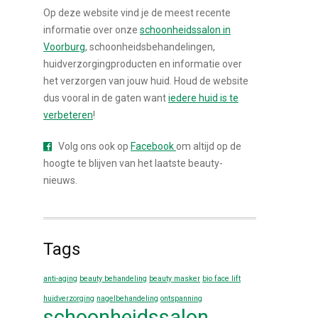
Op deze website vind je de meest recente
informatie over onze
schoonheidssalon in
Voorburg
, schoonheidsbehandelingen,
huidverzorgingproducten en informatie over
het verzorgen van jouw huid. Houd de website
dus vooral in de gaten want
iedere huid is te
verbeteren
!
Volg ons ook op
Facebook
om altijd op de
hoogte te blijven van het laatste beauty-
nieuws.
Tags
anti-aging
beauty behandeling
beauty masker
bio face lift
huidverzorging
nagelbehandeling
ontspanning
schoonheidssalon