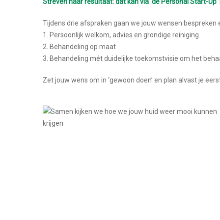
Streven naar resultaat: dat kan via ‘de Personal Start-Up’
Tijdens drie afspraken gaan we jouw wensen bespreken en
1. Persoonlijk welkom, advies en grondige reiniging
2. Behandeling op maat
3. Behandeling mét duidelijke toekomstvisie om het behaa
Zet jouw wens om in ‘gewoon doen’ en plan alvast je eers