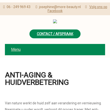
06 - 249 969 43
josephine@more-beauty.nl
Volg ons op
Facebook
CONTACT / AFSPRAAK
Menu
ANTI-AGING &
HUIDVERBETERING
Van nature werkt de huid zelf aan verandering en vernieuwing.
Naarmate u ouder wordt, verloopt dit proces trager. Met anti-