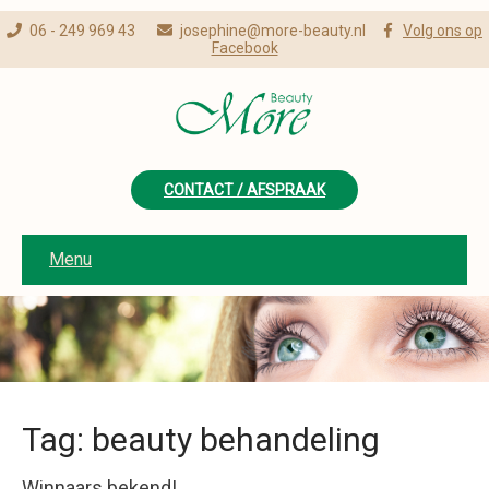
06 - 249 969 43
josephine@more-beauty.nl
Volg ons op
Facebook
CONTACT / AFSPRAAK
Menu
Tag: beauty behandeling
Winnaars bekend!