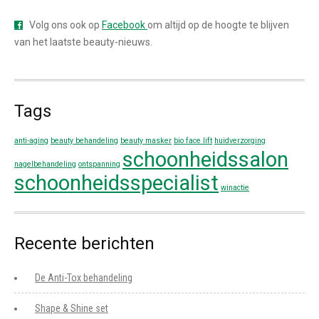
Volg ons ook op
Facebook
om altijd op de hoogte te blijven
van het laatste beauty-nieuws.
Tags
anti-aging
beauty behandeling
beauty masker
bio face lift
huidverzorging
schoonheidssalon
nagelbehandeling
ontspanning
schoonheidsspecialist
winactie
Recente berichten
De Anti-Tox behandeling
Shape & Shine set