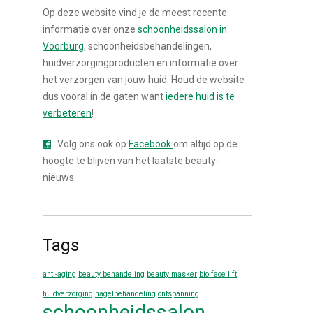
Op deze website vind je de meest recente
informatie over onze
schoonheidssalon in
Voorburg
, schoonheidsbehandelingen,
huidverzorgingproducten en informatie over
het verzorgen van jouw huid. Houd de website
dus vooral in de gaten want
iedere huid is te
verbeteren
!
Volg ons ook op
Facebook
om altijd op de
hoogte te blijven van het laatste beauty-
nieuws.
Tags
anti-aging
beauty behandeling
beauty masker
bio face lift
huidverzorging
nagelbehandeling
ontspanning
schoonheidssalon