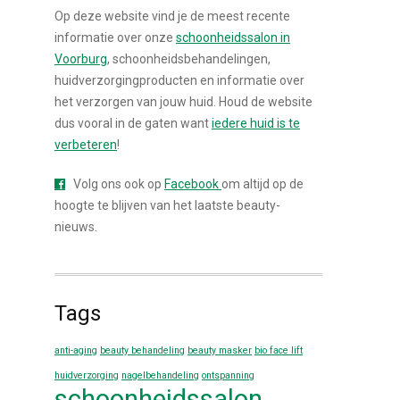
Op deze website vind je de meest recente
informatie over onze
schoonheidssalon in
Voorburg
, schoonheidsbehandelingen,
huidverzorgingproducten en informatie over
het verzorgen van jouw huid. Houd de website
dus vooral in de gaten want
iedere huid is te
verbeteren
!
Volg ons ook op
Facebook
om altijd op de
hoogte te blijven van het laatste beauty-
nieuws.
Tags
anti-aging
beauty behandeling
beauty masker
bio face lift
huidverzorging
nagelbehandeling
ontspanning
schoonheidssalon