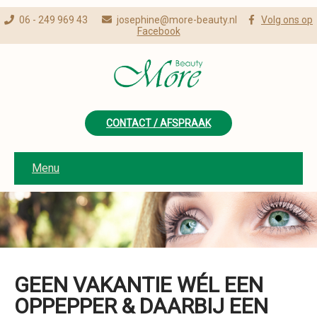
06 - 249 969 43
josephine@more-beauty.nl
Volg ons op
Facebook
CONTACT / AFSPRAAK
Menu
GEEN VAKANTIE WÉL EEN
OPPEPPER & DAARBIJ EEN