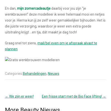
En dan,
mijn zomercadeautje
daarbij voor jou zijn “je
wenkbrauwen” deze modelleer ik weer helemaal mooi en netjes
voor je. Hierna kun jij ze zelf weer gemakkelijker bijhouden. Het is
die juiste verzorging, waardoor je weer een extra goede
uitstraling krijgt …en tja, dát maakt je dag toch!
Graag snel tot ziens,
mail/bel even om je afspraak alvast te
plannen
Categories:
Behandelingen
,
Nieuws
Post
←
We zijn er weer!
Een frisse start met de Bio Face lifting!
→
navigation
More Beauty Nieuws