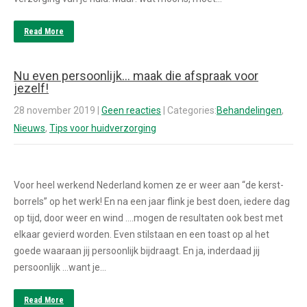
Read More
Nu even persoonlijk… maak die afspraak voor
jezelf!
28 november 2019
|
Geen reacties
| Categories:
Behandelingen
,
Nieuws
,
Tips voor huidverzorging
Voor heel werkend Nederland komen ze er weer aan “de kerst-
borrels” op het werk! En na een jaar flink je best doen, iedere dag
op tijd, door weer en wind ….mogen de resultaten ook best met
elkaar gevierd worden. Even stilstaan en een toast op al het
goede waaraan jij persoonlijk bijdraagt. En ja, inderdaad jij
persoonlijk …want je…
Read More