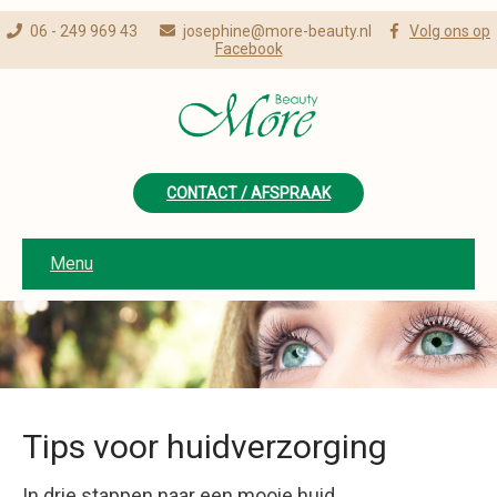
06 - 249 969 43
josephine@more-beauty.nl
Volg ons op
Facebook
CONTACT / AFSPRAAK
Menu
Tips voor huidverzorging
In drie stappen naar een mooie huid