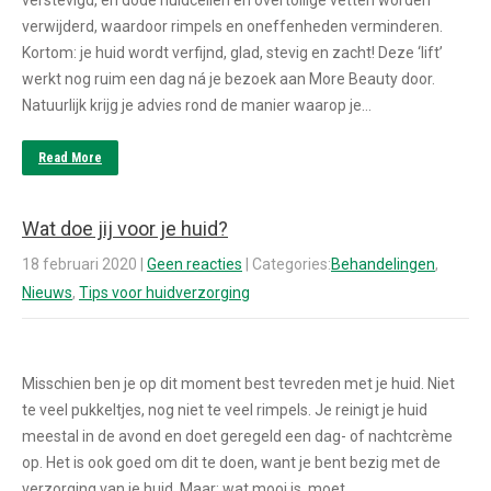
verwijderd, waardoor rimpels en oneffenheden verminderen.
Kortom: je huid wordt verfijnd, glad, stevig en zacht! Deze ‘lift’
werkt nog ruim een dag ná je bezoek aan More Beauty door.
Natuurlijk krijg je advies rond de manier waarop je…
Read More
Wat doe jij voor je huid?
18 februari 2020
|
Geen reacties
| Categories:
Behandelingen
,
Nieuws
,
Tips voor huidverzorging
Misschien ben je op dit moment best tevreden met je huid. Niet
te veel pukkeltjes, nog niet te veel rimpels. Je reinigt je huid
meestal in de avond en doet geregeld een dag- of nachtcrème
op. Het is ook goed om dit te doen, want je bent bezig met de
verzorging van je huid. Maar: wat mooi is, moet…