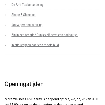
De Anti-Tox behandeling
Shape & Shine set
Jouw personal start-up
Zin in een feestje? Gun jezelf eerst een cadeautje!
In drie stappen naar een mooie huid
Openingstijden
More Wellness en Beauty is geopend op: Ma, wo, do, vr. van 8:30
tot 18:00 uur en op de maandag en donderdag avond.