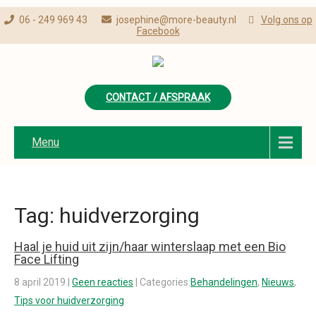
06 - 249 969 43
josephine@more-beauty.nl
Volg ons op
Facebook
CONTACT / AFSPRAAK
Menu
Tag: huidverzorging
Haal je huid uit zijn/haar winterslaap met een Bio
Face Lifting
8 april 2019
|
Geen reacties
| Categories:
Behandelingen
,
Nieuws
,
Tips voor huidverzorging