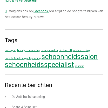
huid is te verbeteren
!
Volg ons ook op
Facebook
om altijd op de hoogte te blijven van
het laatste beauty-nieuws.
Tags
anti-aging
beauty behandeling
beauty masker
bio face lift
huidverzorging
schoonheidssalon
nagelbehandeling
ontspanning
schoonheidsspecialist
winactie
Recente berichten
De Anti-Tox behandeling
Shape & Shine set